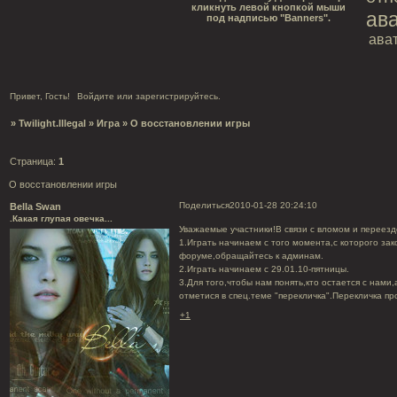
кликнуть левой кнопкой мыши
ав
под надписью "Banners".
ава
Привет, Гость!
Войдите
или
зарегистрируйтесь
.
»
Twilight.Illegal
»
Игра
»
О восстановлении игры
Страница:
1
О восстановлении игры
Поделиться
2010-01-28 20:24:10
Bella Swan
.Какая глупая овечка...
Уважаемые участники!В связи с вломом и переез
1.Играть начинаем с того момента,с которого за
форуме,обращайтесь к админам.
2.Играть начинаем с 29.01.10-пятницы.
3.Для того,чтобы нам понять,кто остается с нами
отметися в спец.теме "перекличка".Перекличка пр
+1