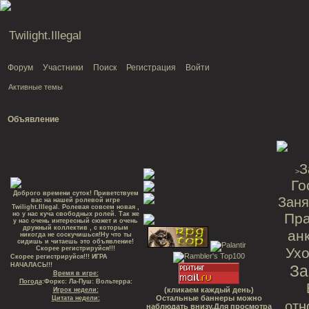
Twilight.Illegal
Форум
Участники
Поиск
Регистрация
Войти
Активные темы
Объявление
З
>
Го
Доброго времени суток! Приветствуем
Заня
вас на нашей ролевой игре
Twilight.Illegal. Ролевая совсем новая ,
но у нас куча свободных ролей. Так же
Пр
у нас очень интересный сюжет и очень
дружный коллектив , с которым
ан
никогда не соскучишься!Ну что ты
сидишь и читаешь это объявление!
Скорее регистрируйся!!!
Ухо
Скорее регистрируйся!!! ИГРА
НАЧАЛАСЬ!!!
За
Время в игре:
Погода
:Форкс: Ла-Пуш: Вольтерра:
(кликаем каждый день)
Игрок недели:
Остальные баннеры можно
Цитата недели:
отн
наблюдать внизу.Для просмотра