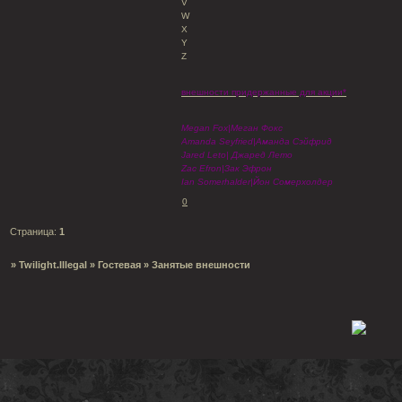
V
W
X
Y
Z
внешности придержанные для акции*
Megan Fox|Меган Фокс
Amanda Seyfried|Аманда Сэйфрид
Jared Leto| Джаред Лето
Zac Efron|Зак Эфрон
Ian Somerhalder|Йон Сомерхолдер
0
Страница:
1
»
Twilight.Illegal
»
Гостевая
»
Занятые внешности