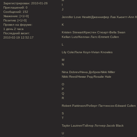
H
Зарегистрирован
: 2010-01-26
I
Приглашений:
0
J
Сообщений:
152
Уважение:
[+1/-0]
Jennifer Love Hewitt/Дженнифер Лав Хьюитт-Ann 
Позитив:
[+1/-0]
Провел на форуме:
K
1 день 2 часа
Kristen Stewart/Кристен Стюарт-Bella Swan
Последний визит:
Kellan Lutz/Келлан Латс-Emmett Cullen
2010-02-19 12:52:17
L
Lily Cole/Лили Коул-Vivian Knowles
M
N
Nina Dobrev/Нина Добрев-Nikki Miller
Nikki Reed/Никки Рид-Rosalie Hale
O
P
Q
R
Robert Pattinson/Роберт Паттинсон-Edward Cullen
S
T
Taylor Lautner/Тэйлор Лотнер-Jacob Black
U