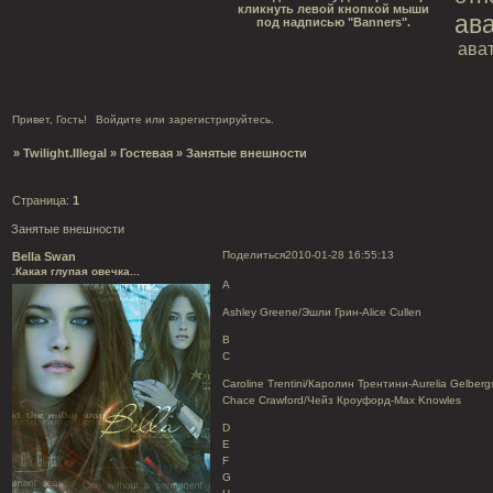
кликнуть левой кнопкой мыши
ав
под надписью "Banners".
ава
Привет, Гость!
Войдите
или
зарегистрируйтесь
.
»
Twilight.Illegal
»
Гостевая
»
Занятые внешности
Страница:
1
Занятые внешности
Поделиться
2010-01-28 16:55:13
Bella Swan
.Какая глупая овечка...
A
Ashley Greene/Эшли Грин-Alice Cullen
B
C
Caroline Trentini/Каролин Трентини-Aurelia Gelberg
Chace Crawford/Чейз Кроуфорд-Max Knowles
D
E
F
G