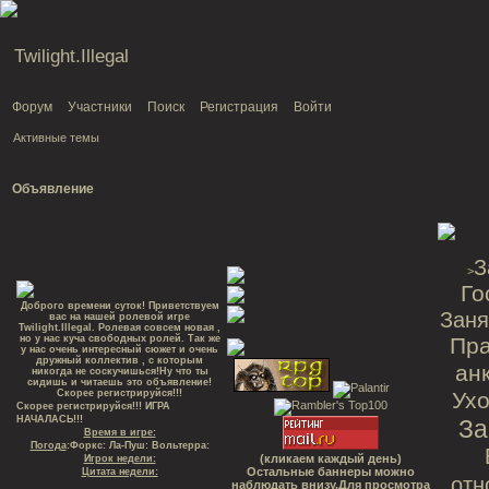
Twilight.Illegal
Форум
Участники
Поиск
Регистрация
Войти
Активные темы
Объявление
З
>
Го
Доброго времени суток! Приветствуем
Заня
вас на нашей ролевой игре
Twilight.Illegal. Ролевая совсем новая ,
но у нас куча свободных ролей. Так же
Пр
у нас очень интересный сюжет и очень
дружный коллектив , с которым
ан
никогда не соскучишься!Ну что ты
сидишь и читаешь это объявление!
Скорее регистрируйся!!!
Ухо
Скорее регистрируйся!!! ИГРА
НАЧАЛАСЬ!!!
За
Время в игре:
Погода
:Форкс: Ла-Пуш: Вольтерра:
(кликаем каждый день)
Игрок недели:
Остальные баннеры можно
Цитата недели:
отн
наблюдать внизу.Для просмотра