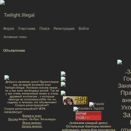
Twilight.Illegal
Форум
Участники
Поиск
Регистрация
Войти
Активные темы
Объявление
З
>
Го
Доброго времени суток! Приветствуем
Заня
вас на нашей ролевой игре
Twilight.Illegal. Ролевая совсем новая ,
но у нас куча свободных ролей. Так же
Пр
у нас очень интересный сюжет и очень
дружный коллектив , с которым
ан
никогда не соскучишься!Ну что ты
сидишь и читаешь это объявление!
Скорее регистрируйся!!!
Ухо
Скорее регистрируйся!!! ИГРА
НАЧАЛАСЬ!!!
За
Время в игре:
Погода
:Форкс: Ла-Пуш: Вольтерра:
(кликаем каждый день)
Игрок недели:
Остальные баннеры можно
Цитата недели:
отн
наблюдать внизу.Для просмотра