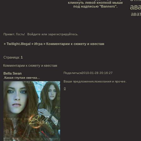
кликнуть левой кнопкой мыши
ав
под надписью "Banners".
ава
Привет, Гость!
Войдите
или
зарегистрируйтесь
.
»
Twilight.Illegal
»
Игра
»
Комментарии к сюжету и квестам
Страница:
1
Комментарии к сюжету и квестам
Поделиться
2010-01-28 20:16:27
Bella Swan
.Какая глупая овечка...
Ваши предложения,пожелания и прочее.
0